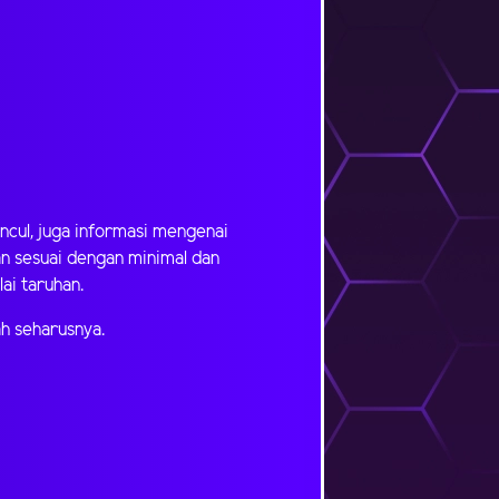
uncul, juga informasi mengenai
an sesuai dengan minimal dan
lai taruhan.
ah seharusnya.