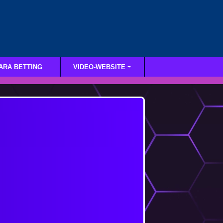
ARA BETTING
VIDEO-WEBSITE