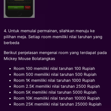
4. Untuk memulai permainan, silahkan menuju ke
pilihan meja. Setiap room memiliki nilai taruhan yang
berbeda
Berikut penjelasan mengenai room yang terdapat pada
Mickey Mouse Bolatangkas
Room 100 memiliki nilai taruhan 100 Rupiah
Room 500 memiliki nilai taruhan 500 Rupiah
Room 1K memiliki nilai taruhan 1000 Rupiah
Room 2.5K memiliki nilai taruhan 2500 Rupiah
Room 5K memiliki nilai taruhan 5000 Rupiah
Room 10K memiliki nilai taruhan 10000 Rupiah
Room 25K memiliki nilai taruhan 25000 Rupiah